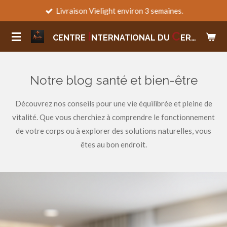
Livraison Vielight environ 3 semaines.
Passer
au
I
C
CENTRE
NTERNATIONAL
DU
ERVEAU
contenu
principal
Notre blog santé et bien-être
Découvrez nos conseils pour une vie équilibrée et pleine de
vitalité. Que vous cherchiez à comprendre le fonctionnement
de votre corps ou à explorer des solutions naturelles, vous
êtes au bon endroit.